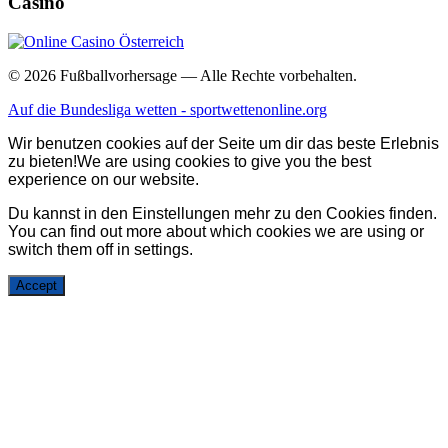
Casino
© 2026 Fußballvorhersage — Alle Rechte vorbehalten.
Auf die Bundesliga wetten - sportwettenonline.org
Wir benutzen cookies auf der Seite um dir das beste Erlebnis
zu bieten!We are using cookies to give you the best
experience on our website.
Du kannst in den
Einstellungen
mehr zu den Cookies finden.
You can find out more about which cookies we are using or
switch them off in
settings
.
Accept