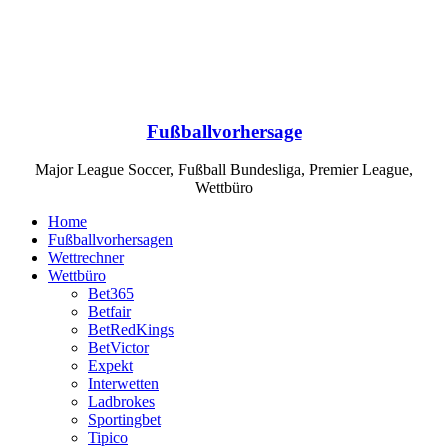
Fußballvorhersage
Major League Soccer, Fußball Bundesliga, Premier League,
Wettbüro
Home
Fußballvorhersagen
Wettrechner
Wettbüro
Bet365
Betfair
BetRedKings
BetVictor
Expekt
Interwetten
Ladbrokes
Sportingbet
Tipico