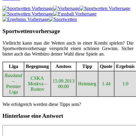
Sportwettenvorhersage
Vielleicht kann man die Wetten auch in einer Kombi spielen? Die
Sportwettenvorhersage verspricht einen schönen Gewinn. Sicher
bietet auch das Wettbüro deiner Wahl diese Spiele an.
Liga
Begegnung
Anstoss
Tipp
Quote
Ergebnis
Russland
CSKA
–
15.09.2013
Moskva –
Heimsieg
1.44
1:0
Premier
00:00
Rostov
Liga
Wie erfolgreich werden diese Tipps sein?
Hinterlasse eine Antwort