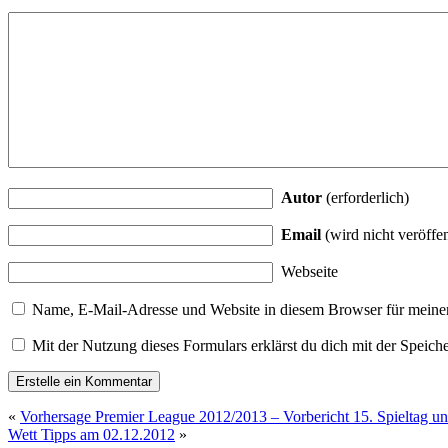
Autor
(erforderlich)
Email
(wird nicht veröffen
Webseite
Name, E-Mail-Adresse und Website in diesem Browser für meine
Mit der Nutzung dieses Formulars erklärst du dich mit der Speich
«
Vorhersage Premier League 2012/2013 – Vorbericht 15. Spieltag un
Wett Tipps am 02.12.2012
»