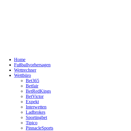
Home
Fußballvorhersagen
Wettrechner
Wettbüro
Bet365
Betfair
BetRedKings
BetVictor
Expekt
Interwetten
Ladbrokes
Sportingbet
Tipico
PinnacleSports