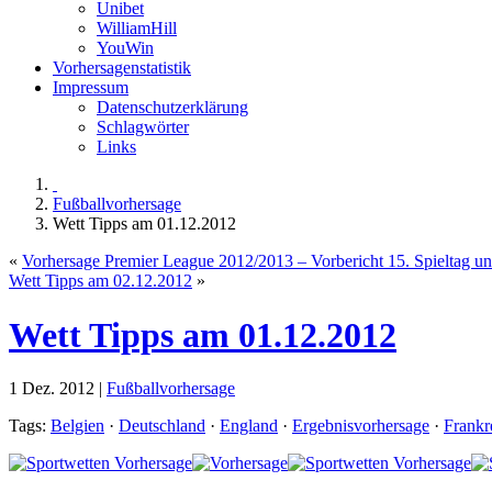
Unibet
WilliamHill
YouWin
Vorhersagenstatistik
Impressum
Datenschutzerklärung
Schlagwörter
Links
Fußballvorhersage
Wett Tipps am 01.12.2012
«
Vorhersage Premier League 2012/2013 – Vorbericht 15. Spieltag un
Wett Tipps am 02.12.2012
»
Wett Tipps am 01.12.2012
1 Dez. 2012 |
Fußballvorhersage
Tags:
Belgien
·
Deutschland
·
England
·
Ergebnisvorhersage
·
Frankr