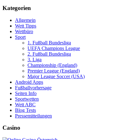
Kategorien
Allgemein
Wett Tipps
Wettbüro
Sport
1. Fußball Bundesliga
UEFA Champions League
2. Fußball Bundesliga
3. Liga
Championship (England)
Premier League (England)
Major League Soccer (USA)
Android Apps
Fußballvorhersage
Seiten Info
Sportwetten
Wett ABC
Blog Tests
Pressemitteilungen
Casino