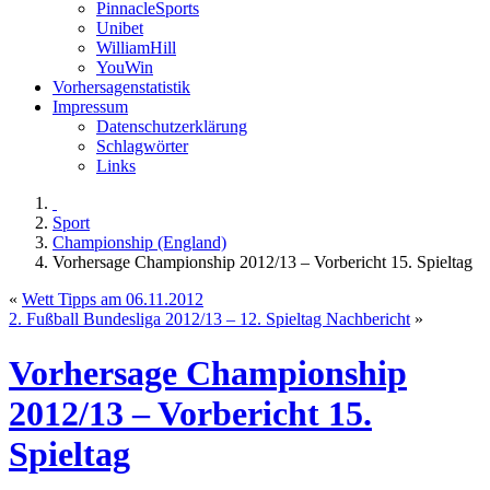
PinnacleSports
Unibet
WilliamHill
YouWin
Vorhersagenstatistik
Impressum
Datenschutzerklärung
Schlagwörter
Links
Sport
Championship (England)
Vorhersage Championship 2012/13 – Vorbericht 15. Spieltag
«
Wett Tipps am 06.11.2012
2. Fußball Bundesliga 2012/13 – 12. Spieltag Nachbericht
»
Vorhersage Championship
2012/13 – Vorbericht 15.
Spieltag