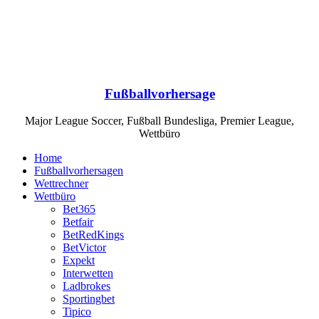
Fußballvorhersage
Major League Soccer, Fußball Bundesliga, Premier League,
Wettbüro
Home
Fußballvorhersagen
Wettrechner
Wettbüro
Bet365
Betfair
BetRedKings
BetVictor
Expekt
Interwetten
Ladbrokes
Sportingbet
Tipico