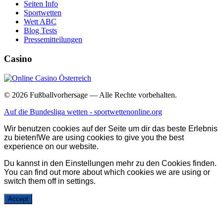
Seiten Info
Sportwetten
Wett ABC
Blog Tests
Pressemitteilungen
Casino
© 2026 Fußballvorhersage — Alle Rechte vorbehalten.
Auf die Bundesliga wetten - sportwettenonline.org
Wir benutzen cookies auf der Seite um dir das beste Erlebnis
zu bieten!We are using cookies to give you the best
experience on our website.
Du kannst in den
Einstellungen
mehr zu den Cookies finden.
You can find out more about which cookies we are using or
switch them off in
settings
.
Accept