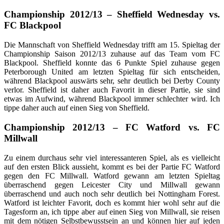
Championship 2012/13 – Sheffield Wednesday vs.
FC Blackpool
Die Mannschaft von Sheffield Wednesday trifft am 15. Spieltag der
Championship Saison 2012/13 zuhause auf das Team vom FC
Blackpool. Sheffield konnte das 6 Punkte Spiel zuhause gegen
Peterborough United am letzten Spieltag für sich entscheiden,
während Blackpool auswärts sehr, sehr deutlich bei Derby County
verlor. Sheffield ist daher auch Favorit in dieser Partie, sie sind
etwas im Aufwind, während Blackpool immer schlechter wird. Ich
tippe daher auch auf einen Sieg von Sheffield.
Championship 2012/13 – FC Watford vs. FC
Millwall
Zu einem durchaus sehr viel interessanteren Spiel, als es vielleicht
auf den ersten Blick aussieht, kommt es bei der Partie FC Watford
gegen den FC Millwall. Watford gewann am letzten Spieltag
überraschend gegen Leicester City und Millwall gewann
überraschend und auch noch sehr deutlich bei Nottingham Forest.
Watford ist leichter Favorit, doch es kommt hier wohl sehr auf die
Tagesform an, ich tippe aber auf einen Sieg von Millwall, sie reisen
mit dem nötigen Selbstbewusstsein an und können hier auf jeden