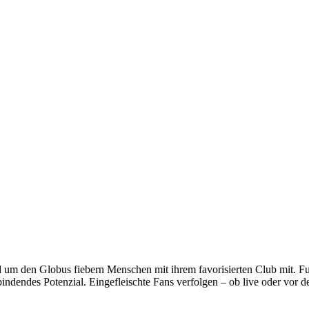
 um den Globus fiebern Menschen mit ihrem favorisierten Club mit. Fu
bindendes Potenzial. Eingefleischte Fans verfolgen – ob live oder vor 