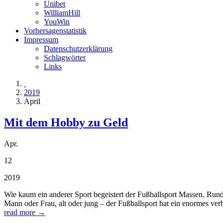
Unibet
WilliamHill
YouWin
Vorhersagenstatistik
Impressum
Datenschutzerklärung
Schlagwörter
Links
2019
April
Mit dem Hobby zu Geld
Apr.
12
2019
Wie kaum ein anderer Sport begeistert der Fußballsport Massen. Rund
Mann oder Frau, alt oder jung – der Fußballsport hat ein enormes ver
read more →